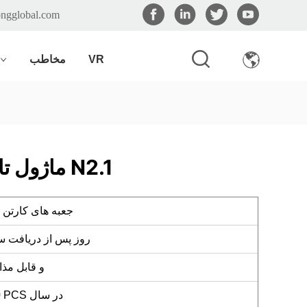
ongglobal.com
VR
مخاطب
ماژول تامین اوره بدون هوا N2.1