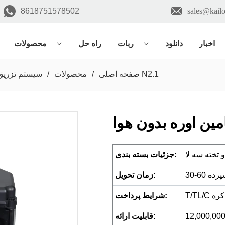
8618751578502
sales@kail
اخبار
دانلود
ربات
راه حل
محصولات
ماژول تامین اوره بدون هوا N2.1
صفحه اصلی
/
محصولات
/
سیستم تزریق 